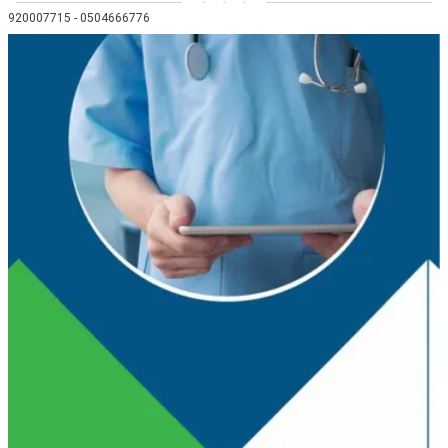
920007715 - 0504666776