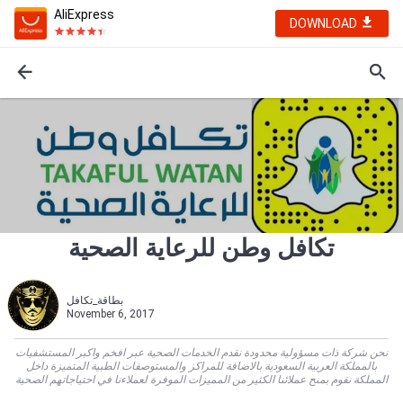
AliExpress
DOWNLOAD
تكافل وطن للرعاية الصحية
بطاقة_تكافل
November 6, 2017
نحن شركة ذات مسؤولية محدودة نقدم الخدمات الصحية عبر افخم واكبر المستشفيات
بالمملكة العربية السعودية بالاضافة للمراكز والمستوصفات الطبية المتميزة داخل
المملكة نقوم بمنح عملائنا الكثير من المميزات الموفرة لعملاءنا في احتياجاتهم الصحية