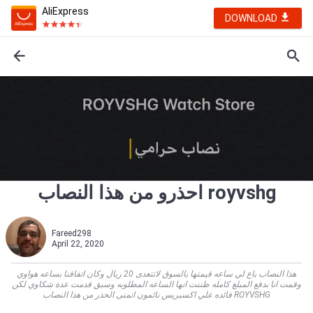
AliExpress
DOWNLOAD
احذرو من هذا النصاب royvshg
Fareed298
April 22, 2020
هذا النصاب باع لي ساعه قيمتها بالسوق لاتتعدى 20 ريال وكان اتفاقنا بساعه هواوي
وقمت انا بدفع المبلغ كامله ظننت انها الساعه المطلوبه وسبق قدمت عدة شكاوي لكن
فائده علي اكسبريس نائمون اتمنى الحذر من هذا النصاب ROYVSHG