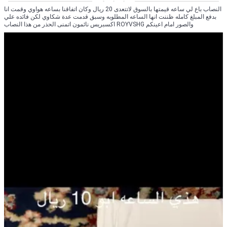
النصاب باع لي ساعه قيمتها بالسوق لاتتعدى 20 ريال وكان اتفاقنا بساعه هواوي وقمت انا
بدفع المبلغ كامله ظننت انها الساعه المطلوبه وسبق قدمت عدة شكاوي لكن فائده علي
اكسبريس نائمون اتمنى الحذر من هذا النصاب ROYVSHG والصور امام اعينكم