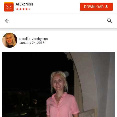
AliExpress
DOWNLOAD
Natallia_Vershynina
January 24, 2015