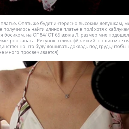
платье. Опять же будет интересно высоким девушкам, мо
е получилось найти длиное платье в пол! хотя с каблукам
 я босиком. на ОГ 84/ ОТ 65 взяла Л, размер мне подошел
иметров запаса. Рисунок отличнфй,четкий. пошив мне о
динственно что буду дошивать докладь под грудь,чтобы 
 не много просвечивается)