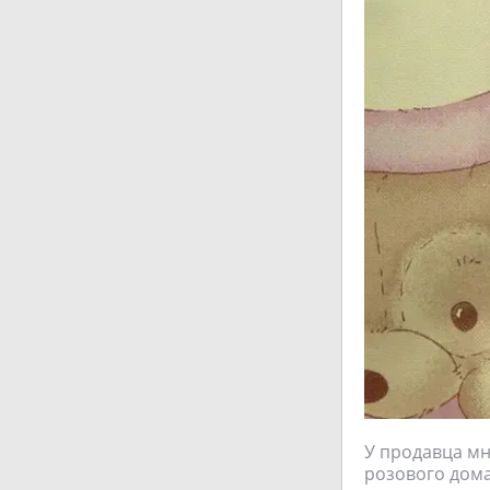
У продавца мно
розового дома