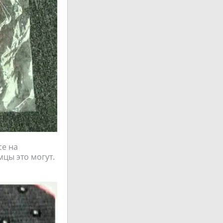
се на
цы это могут.