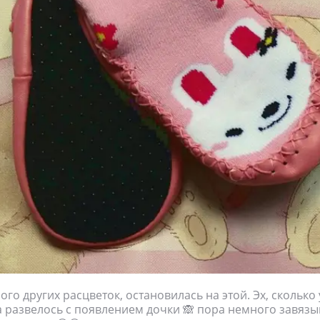
го других расцветок, остановилась на этой. Эх, сколько
 развелось с появлением дочки 🙈 пора немного завязыв