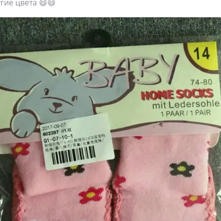
гие цвета 😄😄