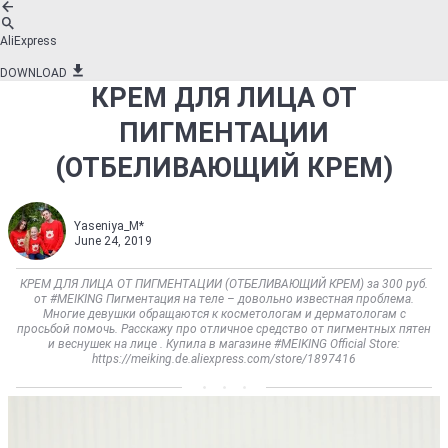
AliExpress
DOWNLOAD
КРЕМ ДЛЯ ЛИЦА ОТ
ПИГМЕНТАЦИИ
(ОТБЕЛИВАЮЩИЙ КРЕМ)
Yaseniya_M*
June 24, 2019
КРЕМ ДЛЯ ЛИЦА ОТ ПИГМЕНТАЦИИ (ОТБЕЛИВАЮЩИЙ КРЕМ) за 300 руб.
от #MEIKING Пигментация на теле – довольно известная проблема.
Многие девушки обращаются к косметологам и дерматологам с
просьбой помочь. Расскажу про отличное средство от пигментных пятен
и веснушек на лице . Купила в магазине #MEIKING Official Store:
https://meiking.de.aliexpress.com/store/1897416