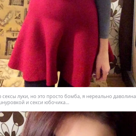
 сексы луки, но это просто бомба, я нереально даволина
шнуровкой и секси юбочика...