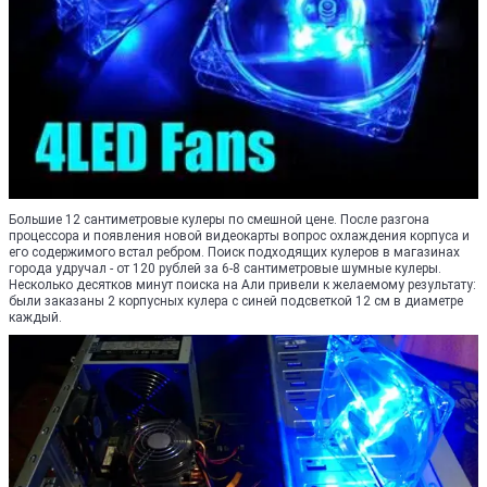
Большие 12 сантиметровые кулеры по смешной цене. После разгона
процессора и появления новой видеокарты вопрос охлаждения корпуса и
его содержимого встал ребром. Поиск подходящих кулеров в магазинах
города удручал - от 120 рублей за 6-8 сантиметровые шумные кулеры.
Несколько десятков минут поиска на Али привели к желаемому результату:
были заказаны 2 корпусных кулера с синей подсветкой 12 см в диаметре
каждый.