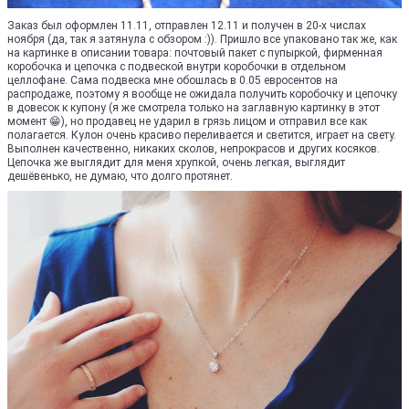
Заказ был оформлен 11.11, отправлен 12.11 и получен в 20-х числах
ноября (да, так я затянула с обзором :)). Пришло все упаковано так же, как
на картинке в описании товара: почтовый пакет с пупыркой, фирменная
коробочка и цепочка с подвеской внутри коробочки в отдельном
целлофане. Сама подвеска мне обошлась в 0.05 евросентов на
распродаже, поэтому я вообще не ожидала получить коробочку и цепочку
в довесок к купону (я же смотрела только на заглавную картинку в этот
момент 😁), но продавец не ударил в грязь лицом и отправил все как
полагается. Кулон очень красиво переливается и светится, играет на свету.
Выполнен качественно, никаких сколов, непрокрасов и других косяков.
Цепочка же выглядит для меня хрупкой, очень легкая, выглядит
дешёвенько, не думаю, что долго протянет.