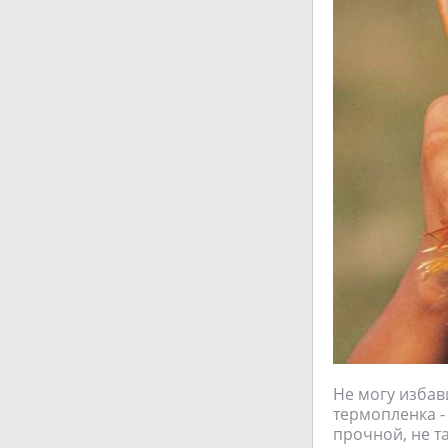
Не могу избави
термопленка -
прочной, не та