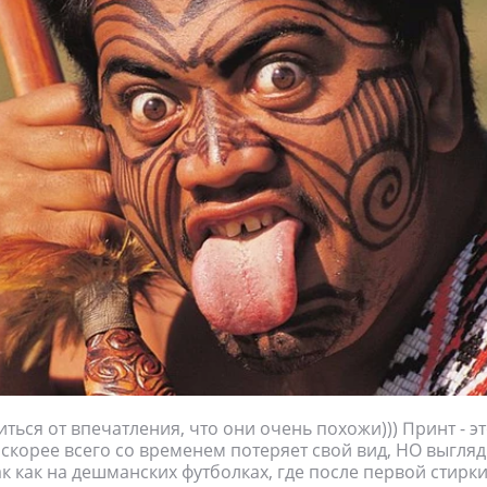
ться от впечатления, что они очень похожи))) Принт - э
 скорее всего со временем потеряет свой вид, НО выгля
к как на дешманских футболках, где после первой стирки