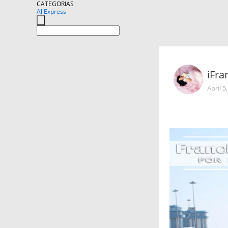
CATEGORIAS
AliExpress
iFra
April 5