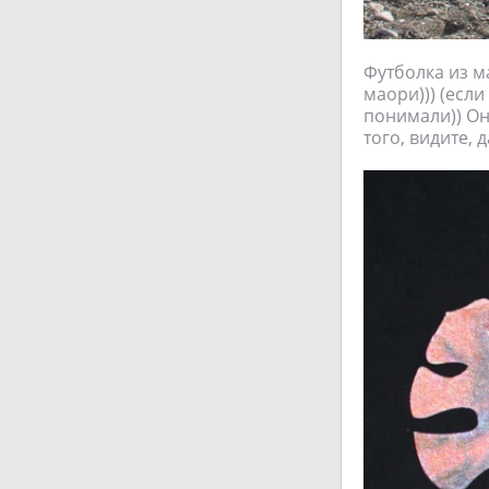
Футболка из м
маори))) (если
понимали)) Он
того, видите,