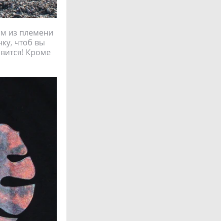
ом из племени
нку, чтоб вы
вится! Кроме