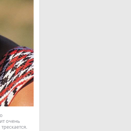
то
дит очень
 трескается.