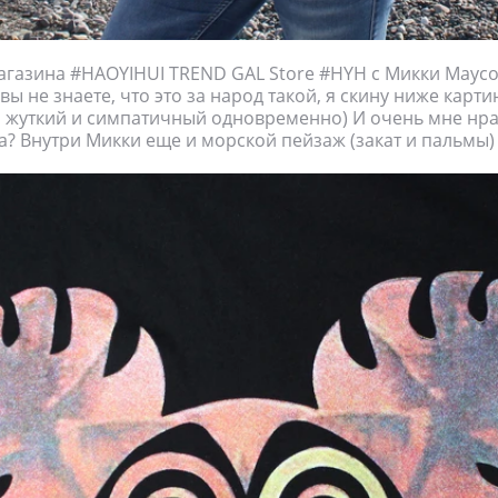
агазина #HAOYIHUI TREND GAL Store #HYH с Микки Маус
 вы не знаете, что это за народ такой, я скину ниже карти
 жуткий и симпатичный одновременно) И очень мне нра
 да? Внутри Микки еще и морской пейзаж (закат и пальмы)