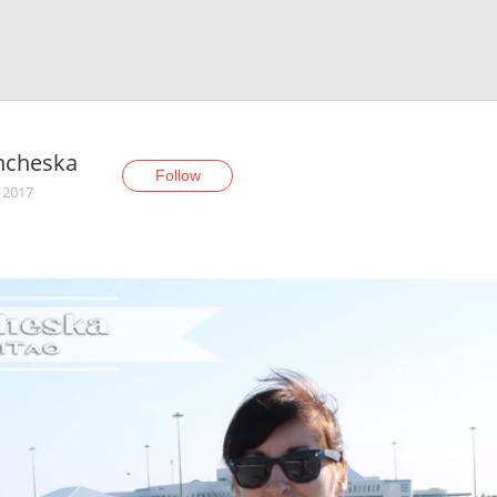
ncheska
Follow
, 2017