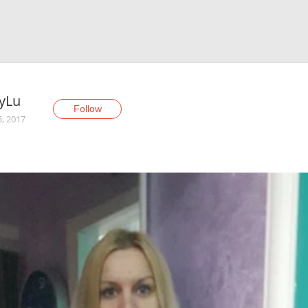
yLu
Follow
5, 2017