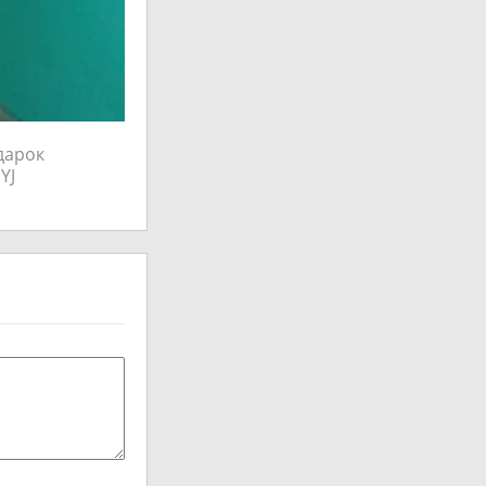
дарок
YJ