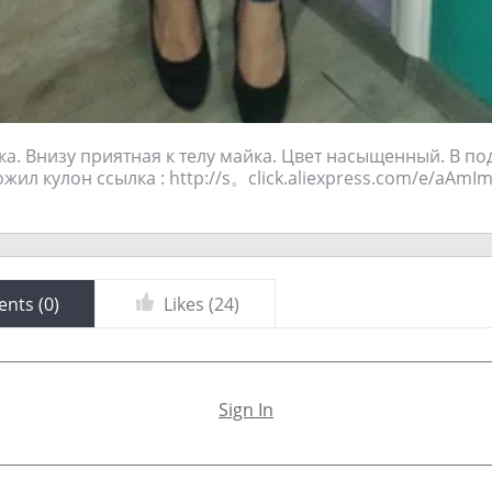
ка. Внизу приятная к телу майка. Цвет насыщенный. В по
ил кулон ссылка : http://s。click.aliexpress.com/e/aAmIm
nts (
0
)
Likes (
24
)
Sign In