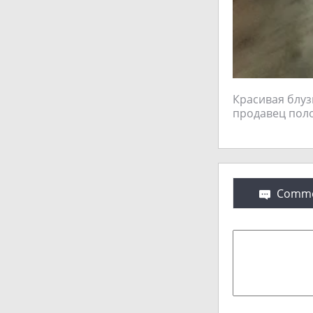
Красивая блуз
продавец полож
Comme