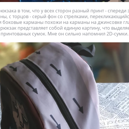
кзака в том, что у всех сторон разный принт - спереди э
ны, с торцов - серый фон со стрелками, перекликающийс
 и боковые карманы похожи на карманы на джинсовке гл
 рюкзак представляет собой единую картину, что выделяе
 принтованых сумок. Мне он сильно напомнил 2D-сумки.