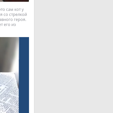
то сам кот у
я со стрелкой
авного героя.
т его из