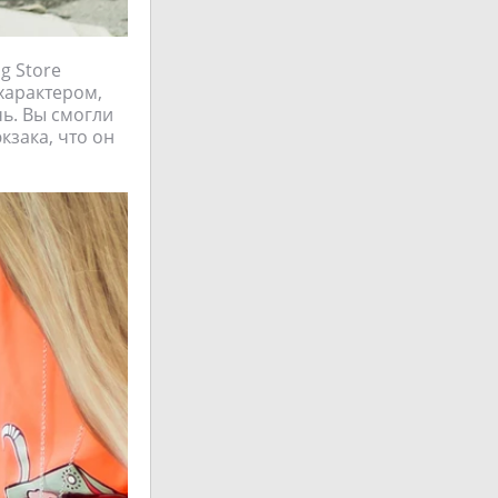
 Store
характером,
ь. Вы смогли
кзака, что он