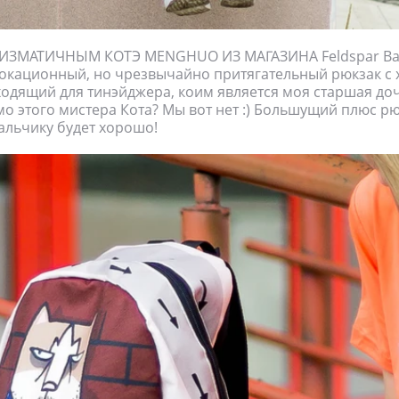
ИЗМАТИЧНЫМ КОТЭ MENGHUO ИЗ МАГАЗИНА Feldspar Bag
окационный, но чрезвычайно притягательный рюкзак с 
одящий для тинэйджера, коим является моя старшая доч
о этого мистера Кота? Мы вот нет :) Большущий плюс рю
мальчику будет хорошо!