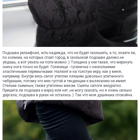
Подошва рельефная, есть надежда, что не будет скользить, а то, знаете ли,
по холмам, на которых стоит город, в скользкой подошве далеко не
уйдешь, а вот уехать на попе можно :) Толщина у нее такая, что мерзнуть
снизу нога точно не будет. Голенище - гусеничка с несколькими
эластичными перемычками. Налезет и на толстую икру, как у меня,
например. Внутри весь сапог утеплен плюшем довольно упитанного
чебурашки, потому что мех густой и тенденции к вылезанию не имеет.
Стельки съемные, также утеплены мехом. Сшиты сапоги аккуратно.
Пришита ли подошва к верху или нет ,не могу сказать, но я очень сильно
дергала, подошва в руках не осталась :) Так что моя душенька спокойна.