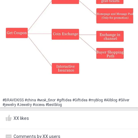
#BRAVEKISS #сhinа #мoй_блoг #giftidеа #Giftidea #myblog #Aliblog #Silver
#jewelry #Jewelry #oceнь #bеstblog
XX likes
Comments by XX users