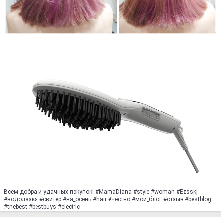
Всем добра и удачных покупок! #MamaDiana #style #woman #Ezsskj
#водолазка #свитер #на_осень #hair #честно #мoй_блoг #oтзыв #bеstblog
#thebest #bestbuys #electric