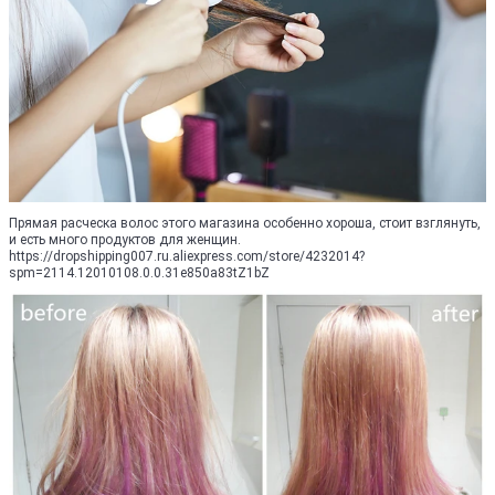
Прямая расческа волос этого магазина особенно хороша, стоит взглянуть,
и есть много продуктов для женщин.
https://dropshipping007.ru.aliexpress.com/store/4232014?
spm=2114.12010108.0.0.31e850a83tZ1bZ