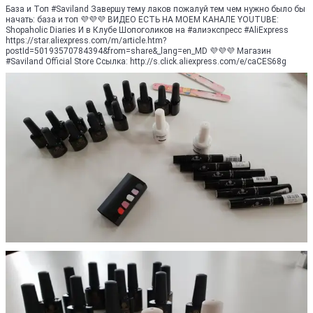
База и Топ #Saviland Завершу тему лаков пожалуй тем чем нужно было бы
начать: база и топ 💜💜💜 ВИДЕО ЕСТЬ НА МОЕМ КАНАЛЕ YOUTUBE:
Shopaholic Diaries И в Клубе Шопоголиков на #алиэкспресс #AliExpress
https://star.aliexpress.com/m/article.htm?
postId=50193570784394&from=share&_lang=en_MD 💜💜💜 Магазин
#Saviland Official Store Ссылка: http://s.click.aliexpress.com/e/caCES68g