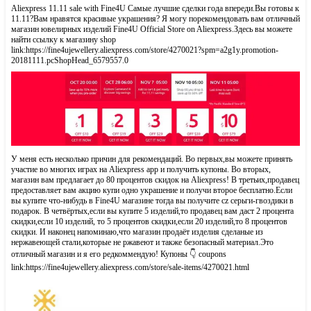
Aliexpress 11.11 sale with Fine4U Самые лучшие сделки года впереди.Вы готовы к
11.11?Вам нравятся красивые украшения? Я могу порекомендовать вам отличный
магазин ювелирных изделий Fine4U Official Store on Aliexpress.Здесь вы можете
найти ссылку к магазину shop
link:https://fine4ujewellery.aliexpress.com/store/4270021?spm=a2g1y.promotion-
20181111.pcShopHead_6579557.0
У меня есть несколько причин для рекомендаций. Во первых,вы можете принять
участие во многих играх на Aliexpress app и получить купоны. Во вторых,
магазин вам предлагает до 80 процентов скидок на Aliexpress! В третьих,продавец
предоставляет вам акцию купи одно украшение и получи второе бесплатно.Если
вы купите что-нибудь в Fine4U магазине тогда вы получите cz серьги-гвоздики в
подарок. В четвёртых,если вы купите 5 изделий,то продавец вам даст 2 процента
скидки,если 10 изделий, то 5 процентов скидки,если 20 изделий,то 8 процентов
скидки. И наконец напоминаю,что магазин продаёт изделия сделаные из
нержавеющей стали,которые не ржавеют и также безопасный материал.Это
отличный магазин и я его редкоммендую! Купоны 👇 coupons
link:https://fine4ujewellery.aliexpress.com/store/sale-items/4270021.html