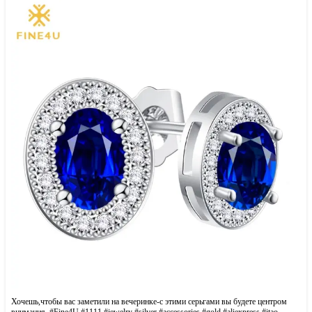
Хочешь,чтобы вас заметили на вечеринке-с этими серьгами вы будете центром