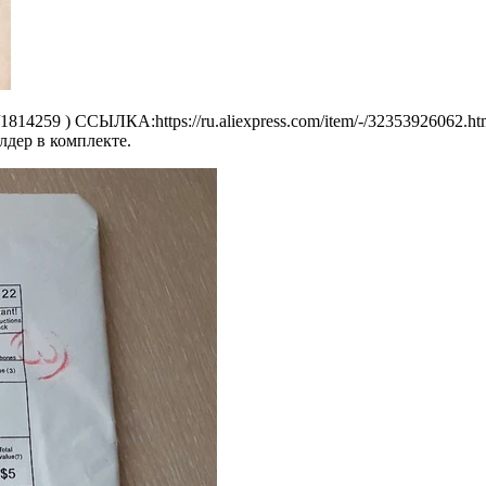
e/1814259 ) ССЫЛКА:https://ru.aliexpress.com/item/-/32353926062.
лдер в комплекте.