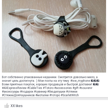
Вот собственно упакованные наушники. Смотрится довольно мило, а
значит цель достигнута. :) Мои посты на эту тему: #isw_myphone 🛍🛍🛍
Всем приятных покупок, хороших продавцов и быстрой доставки! 🛍🛍
#AliExpressReview #CableTies #Totoro #accessories #gift #souvenir
#аксессуары #подарок #сувенир #безделушки #стяжки
#СтяжкиДляНаушников #моталки #тоторо #ScarletWitch
XX likes