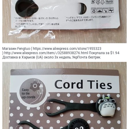
Магазин Fengtuo ( https://www.aliexpress.com/store/1955323
):http://www.aliexpress.com/item/-/32588938276.html Покупала за $1.94
Доставка в Харьков (UA) около 3х недель; УкрПочта безтрек.