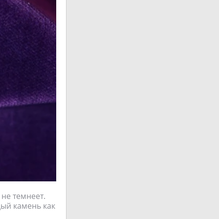
 не темнеет.
дый камень как