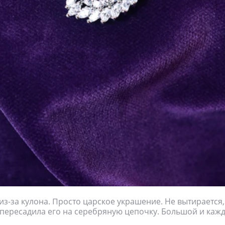
из-за кулона. Просто царское украшение. Не вытирается,
пересадила его на серебряную цепочку. Большой и каж