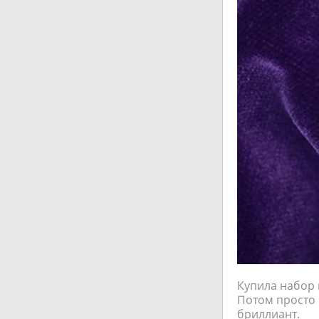
Купила набор 
Потом просто 
бриллиант.