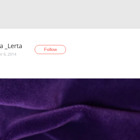
a _Lerta
Follow
r 6, 2014