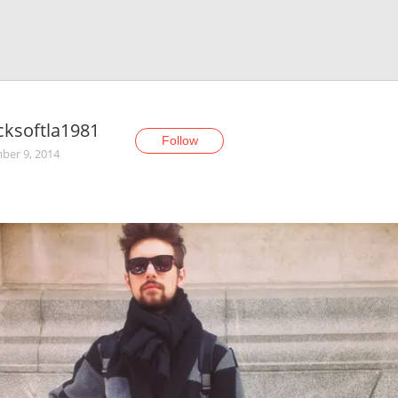
cksoftla1981
Follow
er 9, 2014