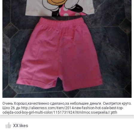
Очень Хорошо,качественно сделано,за небольшие деньги. Смотрится круто.
Шло 26 дн http://aliexrress.com/item/2014-new-fashion-hot-sale-best-top-
odejda-cool-boy-girl-multi-color/1151731924.html‮http://aliexpress.com
XX likes