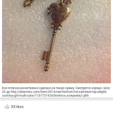
Все отлично,качественно сделано,за такую сумму. Смотрится хорошо. Шло
25 дн http://aliexrress.com/item/2014-new-fashion-hot-sale-best-top-odejda-
cool-boy-girl-multi-color/1151731924.html‮http://aliexpress.com
XX likes