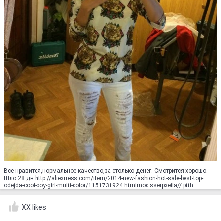
Все нравится,нормальное качество,за столько денег. Смотрится хорошо.
Шло 28 дн http://aliexrress.com/item/2014-new-fashion-hot-sale-best-top-
odejda-cool-boy-girl-multi-color/1151731924.html‮http://aliexpress.com
XX likes