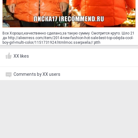
Все Хорошо,качественно сделано,за такую сумму. Смотрится круто. Шло 21
дн http://aliexrress.com/item/2014-new-fashion-hot-sale-best-top-odejda-cool-
boy-girl-multi-color/1151731924.html‮http://aliexpress.com
XX likes
Comments by XX users