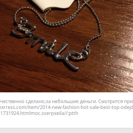
чественно сделано,за небольшие деньги. Смотрится пр
iexrress.com/item/2014-new-fashion-hot-sale-best-top-odejd
multi-color/1151731924.html‮http://aliexpress.com