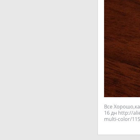
Все Хорошо,ка
16 дн http://al