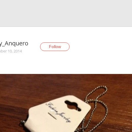
ky_Anquero
Follow
er 10, 2014