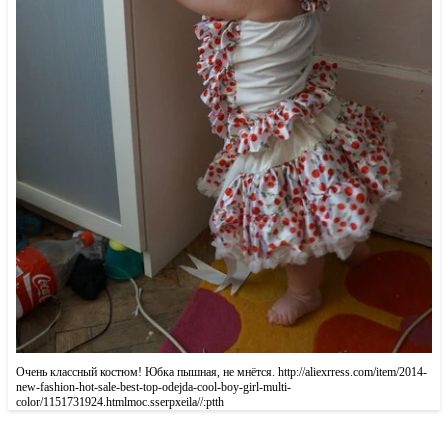
Очень классный костюм! Юбка пышная, не мнётся. http://aliexrress.com/item/2014-
new-fashion-hot-sale-best-top-odejda-cool-boy-girl-multi-
color/1151731924.html‮http://aliexpress.com