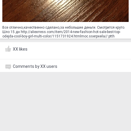
Все отлично,качественно сделано,за небольшие деньги. Смотрится круто.
Шло 15 дн http://aliexrress.com/item/2014-new-fashion-hot-sale-best-top-
odejda-cool-boy-girl-multi-color/1151731924.html‮http://aliexpress.com
XX likes
Comments by XX users