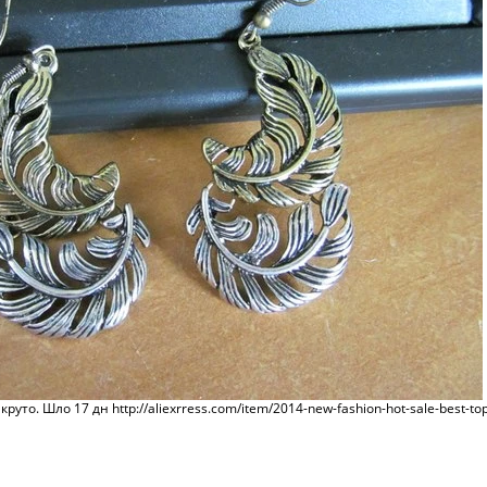
о. Шло 17 дн http://aliexrress.com/item/2014-new-fashion-hot-sale-best-top-o