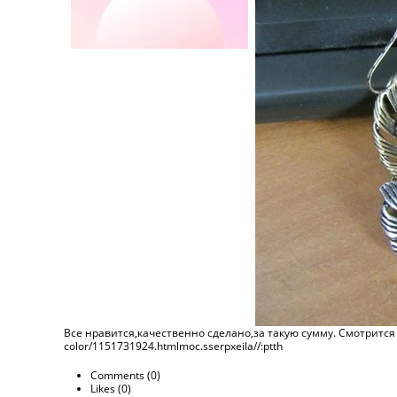
Все нравится,качественно сделано,за такую сумму. Смотрится крут
color/1151731924.html‮http://aliexpress.com
Comments (
0
)
Likes (
0
)