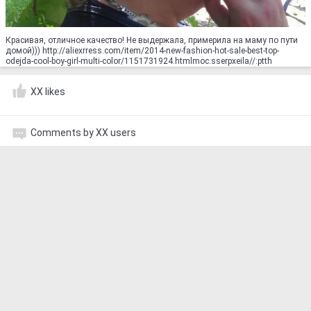
Красивая, отличное качество! Не выдержала, примерила на маму по пути
домой))) http://aliexrress.com/item/2014-new-fashion-hot-sale-best-top-
odejda-cool-boy-girl-multi-color/1151731924.html‮http://aliexpress.com
XX likes
Comments by XX users