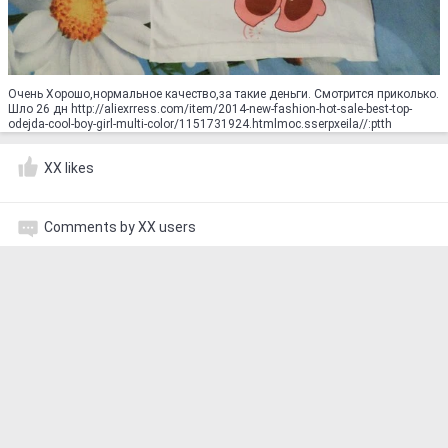
Очень Хорошо,нормальное качество,за такие деньги. Смотрится приколько.
Шло 26 дн http://aliexrress.com/item/2014-new-fashion-hot-sale-best-top-
odejda-cool-boy-girl-multi-color/1151731924.html‮http://aliexpress.com
XX likes
Comments by XX users