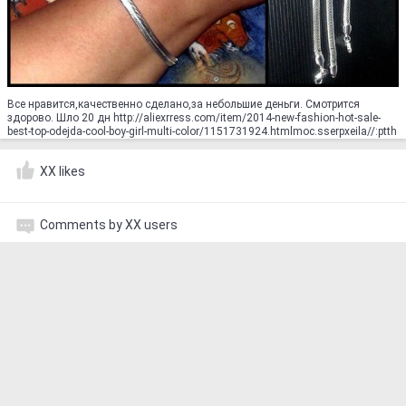
Все нравится,качественно сделано,за небольшие деньги. Смотрится
здорово. Шло 20 дн http://aliexrress.com/item/2014-new-fashion-hot-sale-
best-top-odejda-cool-boy-girl-multi-color/1151731924.html‮http://aliexpress.com
XX likes
Comments by XX users