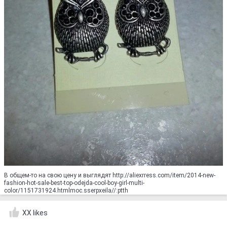
В общем-то на свою цену и выглядят http://aliexrress.com/item/2014-new-
fashion-hot-sale-best-top-odejda-cool-boy-girl-multi-
color/1151731924.html‮http://aliexpress.com
XX likes