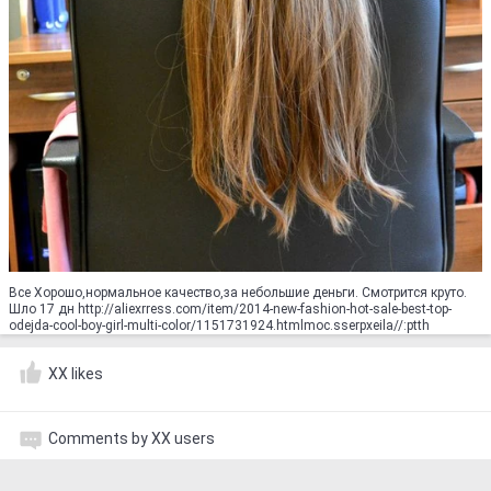
Все Хорошо,нормальное качество,за небольшие деньги. Смотрится круто.
Шло 17 дн http://aliexrress.com/item/2014-new-fashion-hot-sale-best-top-
odejda-cool-boy-girl-multi-color/1151731924.html‮http://aliexpress.com
XX likes
Comments by XX users