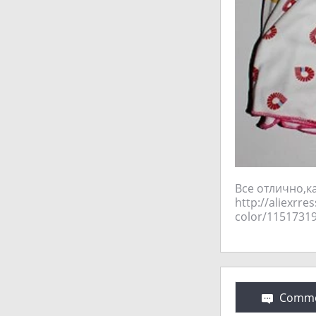
Все отлично,к
http://aliexrre
Comme