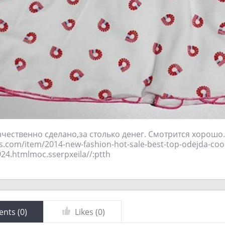
ачественно сделано,за столько денег. Смотрится хорошо
ss.com/item/2014-new-fashion-hot-sale-best-top-odejda-cool-
color/1151731924.html‮http://aliexpress.com
nts (
0
)
Likes (
0
)