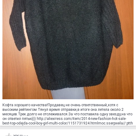
Кофта хорошего качества!Продавец не очень ответственный,хотя с
высоким рейтингом.Тянул время отправки,в итоге она летела около 2
месяцев.Трек долго не отслеживался.За что поставила одну звезду,на что
он ответил пятью))) http://aliexrress.com/item/2014-new-fashion-hot-sale-
best-top-odejda-cool-boy-girl-multi-color/1151731924.html‮http://aliexpress.com