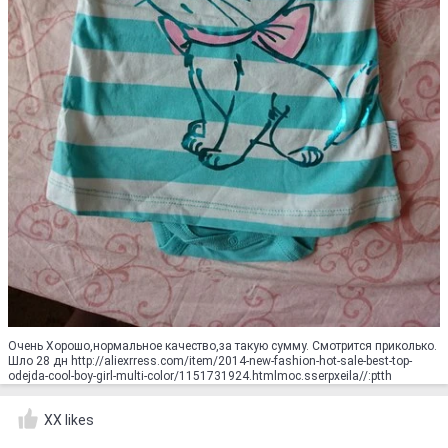
Очень Хорошо,нормальное качество,за такую сумму. Смотрится приколько.
Шло 28 дн http://aliexrress.com/item/2014-new-fashion-hot-sale-best-top-
odejda-cool-boy-girl-multi-color/1151731924.html‮http://aliexpress.com
XX likes