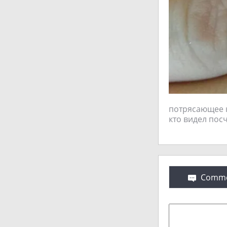
потрясающее ко
кто видел пос
Comme