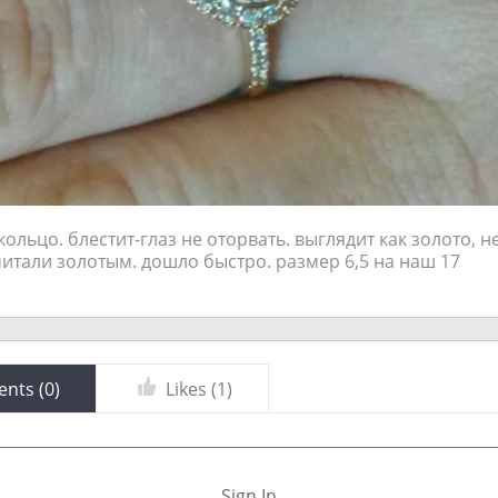
льцо. блестит-глаз не оторвать. выглядит как золото, не
читали золотым. дошло быстро. размер 6,5 на наш 17
nts (
0
)
Likes (
1
)
Sign In