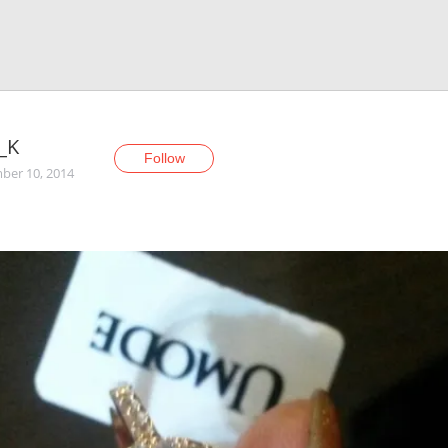
_K
Follow
er 10, 2014