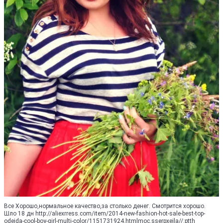
Все Хорошо,нормальное качество,за столько денег. Смотрится хорошо.
Шло 18 дн http://aliexrress.com/item/2014-new-fashion-hot-sale-best-top-
odejda-cool-boy-girl-multi-color/1151731924.html‮http://aliexpress.com