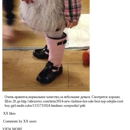
Очень нравится,нормальное качество,за небольшие деньги. Смотрится хорошо.
Шло 26 дн http://aliexrress.com/item/2014-new-fashion-hot-sale-best-top-odejda-cool-
boy-girl-multi-color/1151731924.html‮http://aliexpress.com
XX likes
Comments by XX users
VIEW MORE