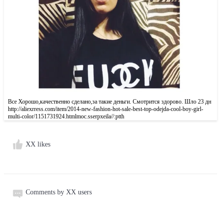
Все Хорошо,качественно сделано,за такие деньги. Смотрится здорово. Шло 23 дн
http://aliexrress.com/item/2014-new-fashion-hot-sale-best-top-odejda-cool-boy-girl-
multi-color/1151731924.html‮http://aliexpress.com
XX likes
Comments by XX users