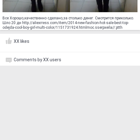
Все Хорошо,качественно сделано,за столько денег. Смотрится приколько.
Шло 20 дн http://aliexrress.com/item/2014-new-fashion-hot-sale-best-top-
odejda-cool-boy-girl-multi-color/1151731924.html‮http://aliexpress.com
XX likes
Comments by XX users