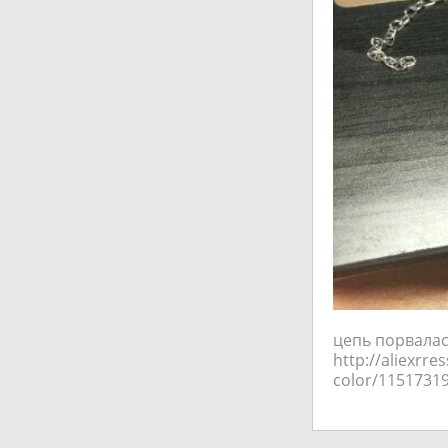
цепь порвалась
http://aliexrre