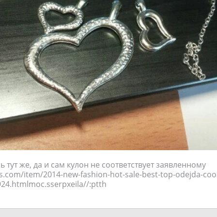
 тут же, да и сам кулон не соответствует заявленному
ss.com/item/2014-new-fashion-hot-sale-best-top-odejda-cool-
color/1151731924.html‮http://aliexpress.com