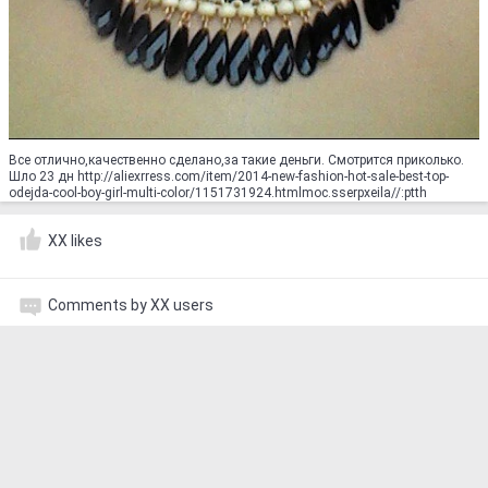
Все отлично,качественно сделано,за такие деньги. Смотрится приколько.
Шло 23 дн http://aliexrress.com/item/2014-new-fashion-hot-sale-best-top-
odejda-cool-boy-girl-multi-color/1151731924.html‮http://aliexpress.com
XX likes
Comments by XX users