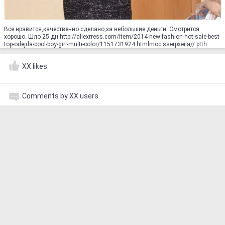
Все нравится,качественно сделано,за небольшие деньги. Смотрится
хорошо. Шло 25 дн http://aliexrress.com/item/2014-new-fashion-hot-sale-best-
top-odejda-cool-boy-girl-multi-color/1151731924.html‮http://aliexpress.com
XX likes
Comments by XX users