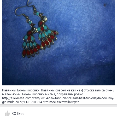
Павлины: Божьи коровки: Павлины совсем не как на фото,оказались очень
маленькими. Божьи коровки милые, покрашены ровно.
http://aliexrress.com/item/2014-new-fashion-hot-sale-best-top-odejda-cool-boy-
girl-multi-color/1151731924.html‮http://aliexpress.com
XX likes