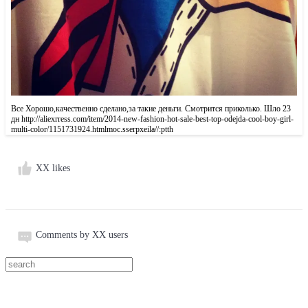
Все Хорошо,качественно сделано,за такие деньги. Смотрится приколько. Шло 23
дн http://aliexrress.com/item/2014-new-fashion-hot-sale-best-top-odejda-cool-boy-girl-
multi-color/1151731924.html‮http://aliexpress.com
XX likes
Comments by XX users