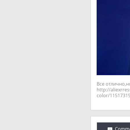
Все отлично,н
http://aliexrre
Comme