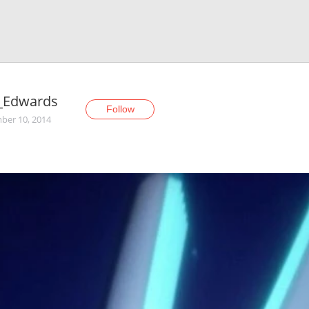
a_Edwards
Follow
er 10, 2014