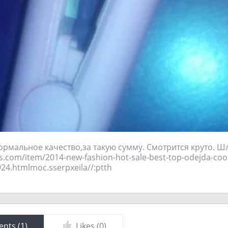
ормальное качество,за такую сумму. Смотрится круто. Ш
ss.com/item/2014-new-fashion-hot-sale-best-top-odejda-cool-
color/1151731924.html‮http://aliexpress.com
nts (
1
)
Likes (
0
)