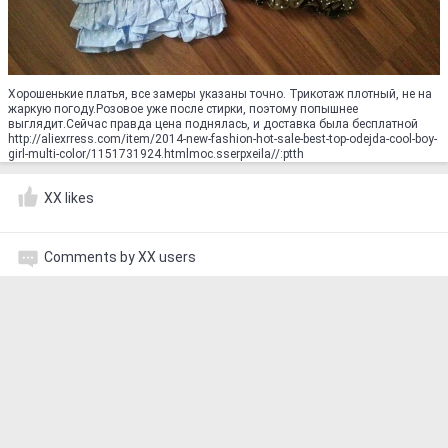
Хорошенькие платья, все замеры указаны точно. Трикотаж плотный, не на
жаркую погоду.Розовое уже после стирки, поэтому попышнее
выглядит.Сейчас правда цена поднялась, и доставка была бесплатной
http://aliexrress.com/item/2014-new-fashion-hot-sale-best-top-odejda-cool-boy-
girl-multi-color/1151731924.html‮http://aliexpress.com
XX likes
Comments by XX users