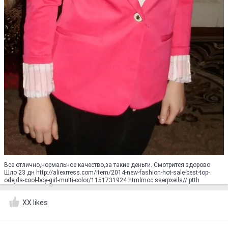
Все отлично,нормальное качество,за такие деньги. Смотрится здорово.
Шло 23 дн http://aliexrress.com/item/2014-new-fashion-hot-sale-best-top-
odejda-cool-boy-girl-multi-color/1151731924.html‮http://aliexpress.com
XX likes